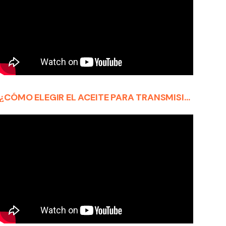
¿CÓMO ELEGIR EL ACEITE PARA TRANSMISIÓN ATF ADECUADO PARA SU MERCEDES?